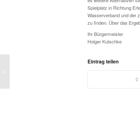
es weitere Alternativen f
Spielplatz in Richtung Erl
Wasserverband und der zu
zu finden. Über das Ergeb
Ihr Bürgermeister
Holger Kutschke
Eintrag teilen
Protokoll zur
Einwohnerversammlung
am 28.09.21 –
Baumaßnahme
Gemeindestraße...