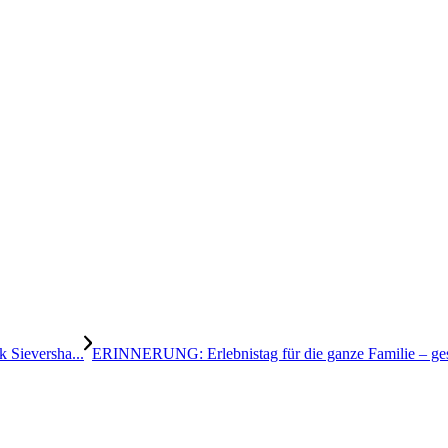
 Sieversha...
ERINNERUNG: Erlebnistag für die ganze Familie – ges