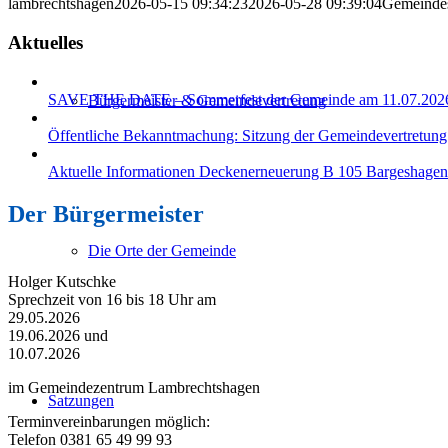
lambrechtshagen
2026-05-15 09:34:23
2026-05-28 09:39:04
Gemeindes
Aktuelles
SAVE THE DATE – Sommerfest der Gemeinde am 11.07.202
Bürgermeister & Gemeindevertretung
Öffentliche Bekanntmachung: Sitzung der Gemeindevertretun
Aktuelle Informationen Deckenerneuerung B 105 Bargeshagen
Der Bürgermeister
Die Orte der Gemeinde
Holger Kutschke
Sprechzeit von 16 bis 18 Uhr am
29.05.2026
19.06.2026 und
10.07.2026
im Gemeindezentrum Lambrechtshagen
Satzungen
Terminvereinbarungen möglich:
Telefon 0381 65 49 99 93