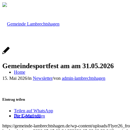
Gemeindesportfest am am 31.05.2026
Home
15. Mai 2026
/
in
Newsletter
/
von
admin-lambrechtshagen
Eintrag teilen
Teilen auf WhatsApp
Die Gemeinde
Per E-Mail teilen
https://gemeinde-lambrechtshagen.de/wp-content/uploads/Flyer26_fro