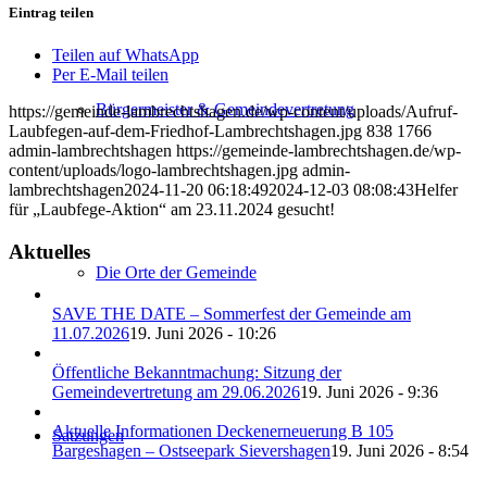
Eintrag teilen
Teilen auf WhatsApp
Per E-Mail teilen
Bürgermeister & Gemeindevertretung
https://gemeinde-lambrechtshagen.de/wp-content/uploads/Aufruf-
Laubfegen-auf-dem-Friedhof-Lambrechtshagen.jpg
838
1766
admin-lambrechtshagen
https://gemeinde-lambrechtshagen.de/wp-
content/uploads/logo-lambrechtshagen.jpg
admin-
lambrechtshagen
2024-11-20 06:18:49
2024-12-03 08:08:43
Helfer
für „Laubfege-Aktion“ am 23.11.2024 gesucht!
Aktuelles
Die Orte der Gemeinde
SAVE THE DATE – Sommerfest der Gemeinde am
11.07.2026
19. Juni 2026 - 10:26
Öffentliche Bekanntmachung: Sitzung der
Gemeindevertretung am 29.06.2026
19. Juni 2026 - 9:36
Aktuelle Informationen Deckenerneuerung B 105
Satzungen
Bargeshagen – Ostseepark Sievershagen
19. Juni 2026 - 8:54