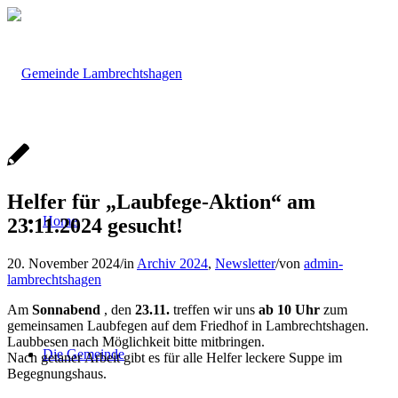
Helfer für „Laubfege-Aktion“ am
Home
23.11.2024 gesucht!
20. November 2024
/
in
Archiv 2024
,
Newsletter
/
von
admin-
lambrechtshagen
Am
Sonnabend
, den
23.11.
treffen wir uns
ab 10 Uhr
zum
gemeinsamen Laubfegen auf dem Friedhof in Lambrechtshagen.
Laubbesen nach Möglichkeit bitte mitbringen.
Die Gemeinde
Nach getaner Arbeit gibt es für alle Helfer leckere Suppe im
Begegnungshaus.