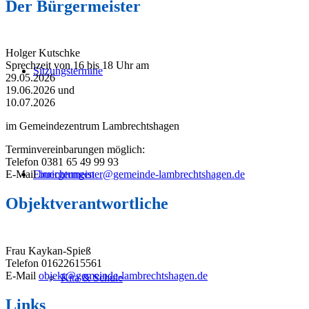
Der Bürgermeister
Holger Kutschke
Sprechzeit von 16 bis 18 Uhr am
Sitzungstermine
29.05.2026
19.06.2026 und
10.07.2026
im Gemeindezentrum Lambrechtshagen
Terminvereinbarungen möglich:
Telefon 0381 65 49 99 93
Einrichtungen
E-Mail
buergermeister@gemeinde-lambrechtshagen.de
Objektverantwortliche
Frau Kaykan-Spieß
Telefon 01622615561
E-Mail
objekt@gemeinde-lambrechtshagen.de
Kita & Schule
Links