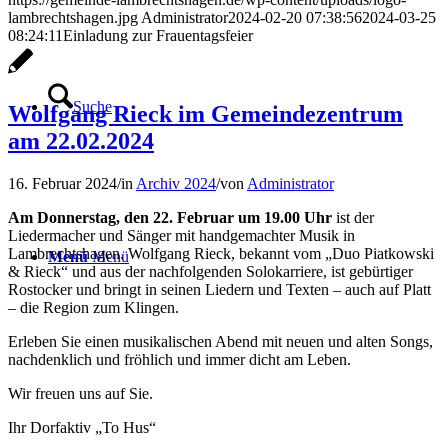
lambrechtshagen.jpg
Administrator
2024-02-20 07:38:56
2024-03-25
08:24:11
Einladung zur Frauentagsfeier
Suche
Wolfgang Rieck im Gemeindezentrum
am 22.02.2024
16. Februar 2024
/
in
Archiv 2024
/
von
Administrator
Am Donnerstag, den 22. Februar um 19.00 Uhr
ist der
Liedermacher und Sänger mit handgemachter Musik in
Lambrechtshagen. Wolfgang Rieck, bekannt vom „Duo Piatkowski
Menü
Menü
& Rieck“ und aus der nachfolgenden Solokarriere, ist gebürtiger
Rostocker und bringt in seinen Liedern und Texten – auch auf Platt
– die Region zum Klingen.
Erleben Sie einen musikalischen Abend mit neuen und alten Songs,
nachdenklich und fröhlich und immer dicht am Leben.
Wir freuen uns auf Sie.
Ihr Dorfaktiv „To Hus“