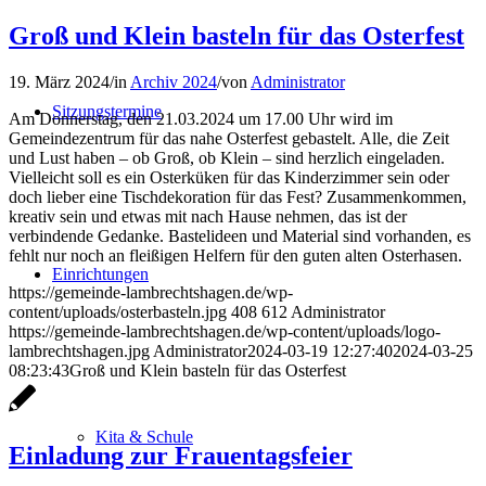
Groß und Klein basteln für das Osterfest
19. März 2024
/
in
Archiv 2024
/
von
Administrator
Sitzungstermine
Am Donnerstag, den 21.03.2024 um 17.00 Uhr wird im
Gemeindezentrum für das nahe Osterfest gebastelt. Alle, die Zeit
und Lust haben – ob Groß, ob Klein – sind herzlich eingeladen.
Vielleicht soll es ein Osterküken für das Kinderzimmer sein oder
doch lieber eine Tischdekoration für das Fest? Zusammenkommen,
kreativ sein und etwas mit nach Hause nehmen, das ist der
verbindende Gedanke. Bastelideen und Material sind vorhanden, es
fehlt nur noch an fleißigen Helfern für den guten alten Osterhasen.
Einrichtungen
https://gemeinde-lambrechtshagen.de/wp-
content/uploads/osterbasteln.jpg
408
612
Administrator
https://gemeinde-lambrechtshagen.de/wp-content/uploads/logo-
lambrechtshagen.jpg
Administrator
2024-03-19 12:27:40
2024-03-25
08:23:43
Groß und Klein basteln für das Osterfest
Kita & Schule
Einladung zur Frauentagsfeier