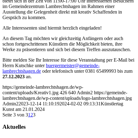
bietet sich in der Zeit von 11:00-17:00 Uhr interessierten Besuchern
im Gemeindezentrum Lambrechtshagen im Rahmen einer
Ausstellung die Gelegenheit direkt mit kreativ Schaffenden in
Gespräch zu kommen.
Alle Interessenten sind hiermit herzlich eingeladen!
An diesem Tag möchten wir gleichzeitig Anfängern oder auch
schon fortgeschrittenen Künstlern die Möglichkeit bieten, ihre
Werke zu präsentieren und sich bei diesem Treffen auszutauschen.
Bitte melden Sie Ihr Interesse für diese Veranstaltung per E-Mail bei
Herrn Kutschke unter
buergermeister@gemeinde-
lambrechtshagen.de
oder telefonisch unter 0381 65499993 bis zum
27.12.2023
an.
https://gemeinde-lambrechtshagen.de/wp-
content/uploads/Kreativ1.jpg
426
640
Admin2
https://gemeinde-
lambrechtshagen.de/wp-content/uploads/logo-lambrechtshagen.jpg
Admin2
2023-12-14 11:10:19
2024-02-02 09:13:31
Künstlertag
Kunst am 21.01.2024
Seite 3 von 3
1
2
3
Aktuelles