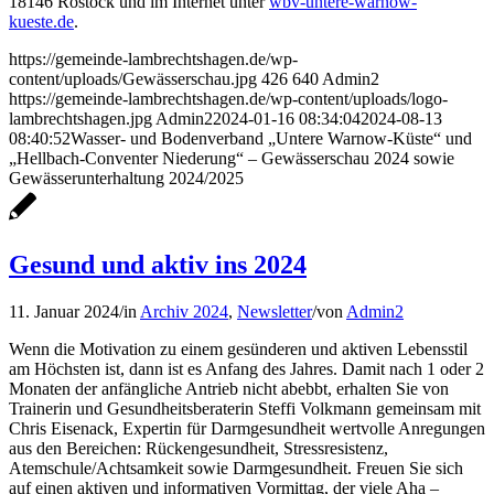
18146 Rostock und im Internet unter
wbv-untere-warnow-
kueste.de
.
https://gemeinde-lambrechtshagen.de/wp-
content/uploads/Gewässerschau.jpg
426
640
Admin2
https://gemeinde-lambrechtshagen.de/wp-content/uploads/logo-
lambrechtshagen.jpg
Admin2
2024-01-16 08:34:04
2024-08-13
08:40:52
Wasser- und Bodenverband „Untere Warnow-Küste“ und
„Hellbach-Conventer Niederung“ – Gewässerschau 2024 sowie
Gewässerunterhaltung 2024/2025
Gesund und aktiv ins 2024
11. Januar 2024
/
in
Archiv 2024
,
Newsletter
/
von
Admin2
Wenn die Motivation zu einem gesünderen und aktiven Lebensstil
am Höchsten ist, dann ist es Anfang des Jahres. Damit nach 1 oder 2
Monaten der anfängliche Antrieb nicht abebbt, erhalten Sie von
Trainerin und Gesundheitsberaterin Steffi Volkmann gemeinsam mit
Chris Eisenack, Expertin für Darmgesundheit wertvolle Anregungen
aus den Bereichen: Rückengesundheit, Stressresistenz,
Atemschule/Achtsamkeit sowie Darmgesundheit. Freuen Sie sich
auf einen aktiven und informativen Vormittag, der viele Aha –