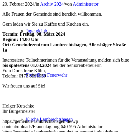
20. Februar 2024
/
in
Archiv 2024
/
von
Administrator
Alle Frauen der Gemeinde sind herzlich willkommen.
Gern laden wir Sie zu Kaffee und Kuchen ein.
Jugendclub
Termin: Freitag, 08. März 2024
Beginn: 14.00 Uhr
Ort: Gemeindezentrum Lambrechtshagen, Allershäger Straße
1a
Interessierte Teilnehmerinnen für die Veranstaltung melden sich bitte
bis spätestens 01.03.2024
bei der Seniorenbetreuerin
Frau Doris Irene Kühn,
Freiwillige Feuerwehr
Telefon: 0173 8591959
Wir freuen uns auf Sie!
Holger Kutschke
Ihr Bürgermeister
Kirche Lambrechtshagen
https://gemeinde-lambrechtshagen.de/wp-
content/uploads/Frauentag.png
640
595
Administrator
https://gemeinde-lambrechtshagen.de/wp-content/uploads/logo-