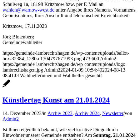
Schulweg 1a, 18198 Kritzmow bzw. per E-Mail an
wahlen@warnow-west.de
unter Angabe Ihres Namens, Vornamens,
Geburtsdatums, Ihrer Anschrift und telefonischen Erreichbarkeit.
Kritzmow, 17.11.2023
Jörg Blotenberg
Gemeindewahlleiter
https://gemeinde-lambrechtshagen.de/wp-content/uploads/ballot-
box-32384_1280-e1704797671993.png
473
600
Admin2
https://gemeinde-lambrechtshagen.de/wp-content/uploads/logo-
lambrechtshagen.jpg
Admin2
2024-01-09 10:54:40
2024-08-13
08:41:01
Wahlhelferinnen und Wahlhelfer gesucht!
Künstlertag Kunst am 21.01.2024
14. Dezember 2023
/
in
Archiv 2023
,
Archiv 2024
,
Newsletter
/
von
Admin2
Ist Ihnen eigentlich bekannt, wie viel kreative Dinge durch
Einwohner unserer Gemeinde entstehen? Am
Sonntag, 21.01.2024