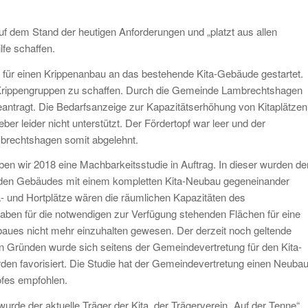
auf dem Stand der heutigen Anforderungen und „platzt aus allen
fe schaffen.
 für einen Krippenanbau an das bestehende Kita-Gebäude gestartet.
r Krippengruppen zu schaffen. Durch die Gemeinde Lambrechtshagen
antragt. Die Bedarfsanzeige zur Kapazitätserhöhung von Kitaplätzen
er leider nicht unterstützt. Der Fördertopf war leer und der
mbrechtshagen somit abgelehnt.
en wir 2018 eine Machbarkeitsstudie in Auftrag. In dieser wurden de
den Gebäudes mit einem kompletten Kita-Neubau gegeneinander
a- und Hortplätze wären die räumlichen Kapazitäten des
aben für die notwendigen zur Verfügung stehenden Flächen für eine
baues nicht mehr einzuhalten gewesen. Der derzeit noch geltende
n Gründen wurde sich seitens der Gemeindevertretung für den Kita-
en favorisiert. Die Studie hat der Gemeindevertretung einen Neuba
ofes empfohlen.
de der aktuelle Träger der Kita, der Trägerverein „Auf der Tenne“