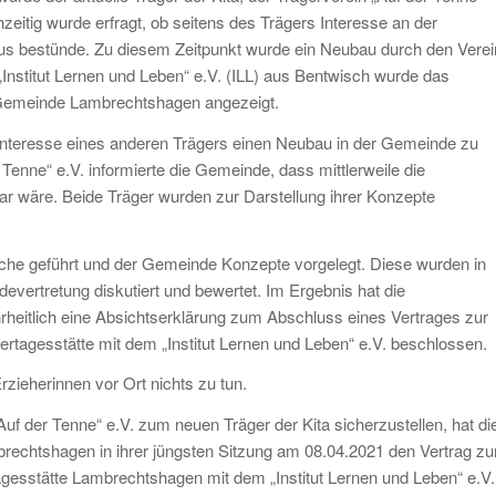
hzeitig wurde erfragt, ob seitens des Trägers Interesse an der
s bestünde. Zu diesem Zeitpunkt wurde ein Neubau durch den Verei
Institut Lernen und Leben“ e.V. (ILL) aus Bentwisch wurde das
r Gemeinde Lambrechtshagen angezeigt.
 Interesse eines anderen Trägers einen Neubau in der Gemeinde zu
r Tenne“ e.V. informierte die Gemeinde, dass mittlerweile die
r wäre. Beide Träger wurden zur Darstellung ihrer Konzepte
che geführt und der Gemeinde Konzepte vorgelegt. Diese wurden in
ertretung diskutiert und bewertet. Im Ergebnis hat die
eitlich eine Absichtserklärung zum Abschluss eines Vertrages zur
rtagesstätte mit dem „Institut Lernen und Leben“ e.V. beschlossen.
Erzieherinnen vor Ort nichts zu tun.
 der Tenne“ e.V. zum neuen Träger der Kita sicherzustellen, hat di
chtshagen in ihrer jüngsten Sitzung am 08.04.2021 den Vertrag zu
agesstätte Lambrechtshagen mit dem „Institut Lernen und Leben“ e.V.