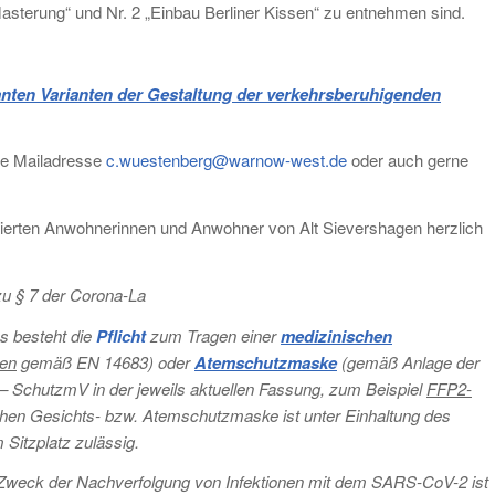
lasterung“ und Nr. 2 „Einbau Berliner Kissen“ zu entnehmen sind.
anten Varianten der Gestaltung der verkehrsberuhigenden
nde Mailadresse
c.wuestenberg@warnow-west.de
oder auch gerne
essierten Anwohnerinnen und Anwohner von Alt Sievershagen herzlich
zu § 7 der Corona-La
s besteht die
Pflicht
zum Tragen einer
medizinischen
en
gemäß EN 14683) oder
Atemschutzmaske
(gemäß Anlage der
SchutzmV in der jeweils aktuellen Fassung, zum Beispiel
FFP2-
hen Gesichts- bzw. Atemschutzmaske ist unter Einhaltung des
Sitzplatz zulässig.
Zweck der Nachverfolgung von Infektionen mit dem SARS-CoV-2 ist