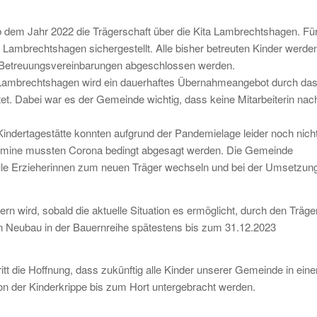
 dem Jahr 2022 die Trägerschaft über die Kita Lambrechtshagen. Fü
in Lambrechtshagen sichergestellt. Alle bisher betreuten Kinder werde
 Betreuungsvereinbarungen abgeschlossen werden.
in Lambrechtshagen wird ein dauerhaftes Übernahmeangebot durch da
itet. Dabei war es der Gemeinde wichtig, dass keine Mitarbeiterin nac
Kindertagestätte konnten aufgrund der Pandemielage leider noch nich
ermine mussten Corona bedingt abgesagt werden. Die Gemeinde
alle Erzieherinnen zum neuen Träger wechseln und bei der Umsetzun
ern wird, sobald die aktuelle Situation es ermöglicht, durch den Träge
n Neubau in der Bauernreihe spätestens bis zum 31.12.2023
tt die Hoffnung, dass zukünftig alle Kinder unserer Gemeinde in ein
 der Kinderkrippe bis zum Hort untergebracht werden.